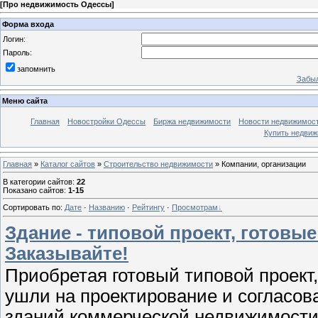
[
Про недвижимость Одессы
]
Форма входа
Логин:
Пароль:
запомнить
Забыл
Меню сайта
Главная
Новостройки Одессы
Биржа недвижимости
Новости недвижимос
Купить недви
Главная
»
Каталог сайтов
»
Строительство недвижимости
» Компании, организации
В категории сайтов
:
22
Показано сайтов
:
1-15
Сортировать по
:
Дате
·
Названию
·
Рейтингу
·
Просмотрам
Здание - типовой проект, готовы
Заказывайте!
Приобретая готовый типовой проект,
ушли на проектирование и согласов
зданий коммерческой недвижимости -