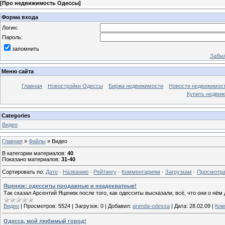
[
Про недвижимость Одессы
]
Форма входа
Логин:
Пароль:
запомнить
Забыл
Меню сайта
Главная
Новостройки Одессы
Биржа недвижимости
Новости недвижимос
Купить недви
Categories
Видео
Главная
»
Файлы
» Видео
В категории материалов
:
40
Показано материалов
:
31-40
Сортировать по
:
Дате
·
Названию
·
Рейтингу
·
Комментариям
·
Загрузкам
·
Просмотр
Яценюк: одесситы продажные и неадекватные!
Так сказал Арсентий Яценюк после того, как одесситы высказали, всё, что они о нём
Видео
|
Просмотров:
5524
|
Загрузок:
0
|
Добавил:
arenda-odessa
|
Дата:
28.02.09
|
Ком
Одесса, мой любимый город!