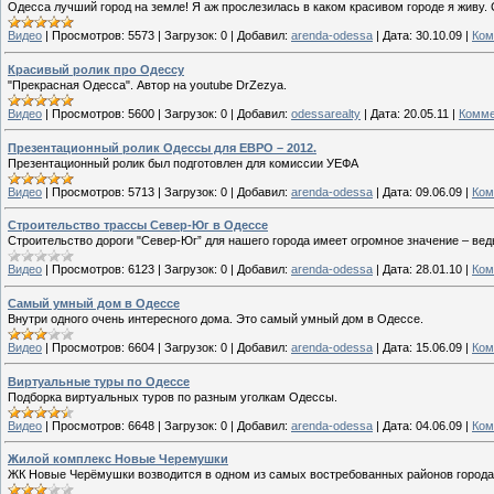
Одесса лучший город на земле! Я аж прослезилась в каком красивом городе я живу.
Видео
|
Просмотров:
5573
|
Загрузок:
0
|
Добавил:
arenda-odessa
|
Дата:
30.10.09
|
Ком
Красивый ролик про Одессу
"Прекрасная Одесса". Автор на youtube DrZezya.
Видео
|
Просмотров:
5600
|
Загрузок:
0
|
Добавил:
odessarealty
|
Дата:
20.05.11
|
Комме
Презентационный ролик Одессы для ЕВРО – 2012.
Презентационный ролик был подготовлен для комиссии УЕФА
Видео
|
Просмотров:
5713
|
Загрузок:
0
|
Добавил:
arenda-odessa
|
Дата:
09.06.09
|
Ком
Строительство трассы Север-Юг в Одессе
Строительство дороги "Север-Юг” для нашего города имеет огромное значение – вед
Видео
|
Просмотров:
6123
|
Загрузок:
0
|
Добавил:
arenda-odessa
|
Дата:
28.01.10
|
Ком
Самый умный дом в Одессе
Внутри одного очень интересного дома. Это самый умный дом в Одессе.
Видео
|
Просмотров:
6604
|
Загрузок:
0
|
Добавил:
arenda-odessa
|
Дата:
15.06.09
|
Ком
Виртуальные туры по Одессе
Подборка виртуальных туров по разным уголкам Одессы.
Видео
|
Просмотров:
6648
|
Загрузок:
0
|
Добавил:
arenda-odessa
|
Дата:
04.06.09
|
Ком
Жилой комплекс Новые Черемушки
ЖК Новые Черёмушки возводится в одном из самых востребованных районов город