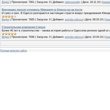
Видео
|
Просмотров:
7061
|
Загрузок:
0
|
Добавил:
odessarealty
|
Дата:
18.11.10
|
Комме
Верующие просят отложить Юморину в Одессе из-за поста
И смех и грех. В Одессе разгораются настоящие страсти вокруг празднования Юмор
Видео
|
Просмотров:
7683
|
Загрузок:
0
|
Добавил:
arenda-odessa
|
Дата:
08.03.10
|
Ком
Строительная компания Стикон
Более 40 лет в строительстве - такова история работы в Одесском регионе одной и
Видео
|
Просмотров:
7696
|
Загрузок:
0
|
Добавил:
arenda-odessa
|
Дата:
24.04.10
|
Ком
Полная версия сайта