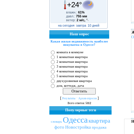
+24°
влажн.:
61%
давл.:
755 мм
ветер:
2 м/с,
на сегодня
завтра
10 дней
Ж
Наш опрос
О
Какая жилая недвижимость наиболее
покупаема в Одессе?
комната в коммуне
1 комнатная квартира
2 комнатная квартира
3 комнатная квартира
4 комнатная квартира
5 комнатная квартира
двухуровневая квартира
дом, коттедж, дача
[
·
]
Результаты
Архив опросов
Всего ответов:
5112
Популярные теги
Одесса
квартира
Н
словарь
фото
Новостройка
продажа