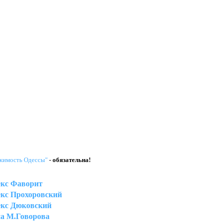
жимость Одессы"
-
обязательна!
кс Фаворит
кс Прохоровский
кс Дюковский
на М.Говорова