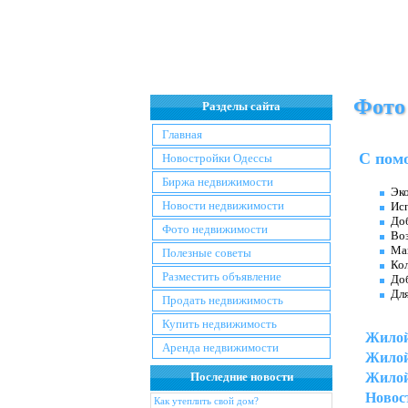
Фото
Разделы сайта
Главная
C помо
Новостройки Одессы
Биржа недвижимости
Эк
Новости недвижимости
Исп
Доб
Фото недвижимости
Воз
Ма
Полезные советы
Ко
Разместить объявление
Доб
Для
Продать недвижимость
Купить недвижимость
Жилой
Аренда недвижимости
Жилой
Последние новости
Жилой
Новос
Как утеплить свой дом?