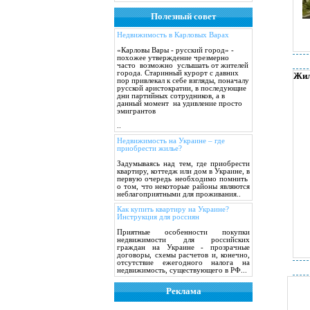
Полезный совет
Недвижимость в Карловых Варах
«Карловы Вары - русский город» -
похожее утверждение чрезмерно
часто возможно услышать от жителей
города. Старинный курорт с давних
Жил
пор привлекал к себе взгляды, поначалу
русской аристократии, в последующие
дни партийных сотрудников, а в
данный момент на удивление просто
эмигрантов
..
Недвижимость на Украине – где
приобрести жилье?
Задумываясь над тем, где приобрести
квартиру, коттедж или дом в Украине, в
первую очередь необходимо помнить
о том, что некоторые районы являются
неблагоприятными для проживания..
Как купить квартиру на Украине?
Инструкция для россиян
Приятные особенности покупки
недвижимости для российских
граждан на Украине - прозрачные
договоры, схемы расчетов и, конечно,
отсутствие ежегодного налога на
недвижимость, существующего в РФ...
Реклама