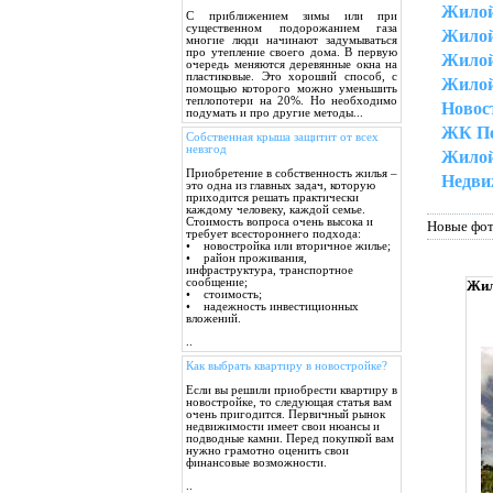
Жилой
С приближением зимы или при
существенном подорожанием газа
Жилой
многие люди начинают задумываться
про утепление своего дома. В первую
Жилой
очередь меняются деревянные окна на
пластиковые. Это хороший способ, с
Жилой
помощью которого можно уменьшить
теплопотери на 20%. Но необходимо
Новос
подумать и про другие методы...
ЖК Пе
Собственная крыша защитит от всех
невзгод
Жилой
Приобретение в собственность жилья –
Недви
это одна из главных задач, которую
приходится решать практически
каждому человеку, каждой семье.
Стоимость вопроса очень высока и
Новые фо
требует всестороннего подхода:
• новостройка или вторичное жилье;
• район проживания,
инфраструктура, транспортное
сообщение;
Жил
• стоимость;
• надежность инвестиционных
вложений.
..
Как выбрать квартиру в новостройке?
Если вы решили приобрести квартиру в
новостройке, то следующая статья вам
очень пригодится. Первичный рынок
недвижимости имеет свои нюансы и
подводные камни. Перед покупкой вам
нужно грамотно оценить свои
финансовые возможности.
..