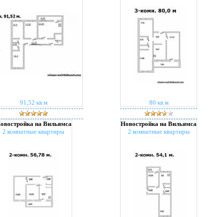
91,52 кв.м
80 кв.м
овостройка на Вильямса
Новостройка на Вильямса
2 комнатные квартиры
2 комнатные квартиры