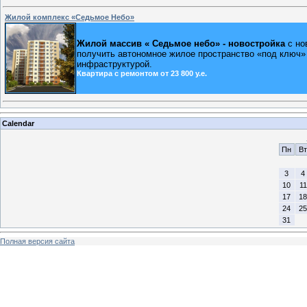
Жилой комплекс «Седьмое Небо»
Жилой массив « Седьмое небо»
- новостройка
с но
получить автономное жилое пространство «под ключ»
инфраструктурой.
Квартира с ремонтом от 23 800 у.е.
Calendar
Пн
Вт
3
4
10
11
17
18
24
25
31
Полная версия сайта