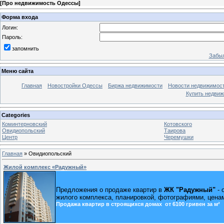
[
Про недвижимость Одессы
]
Форма входа
Логин:
Пароль:
запомнить
Забыл
Меню сайта
Главная
Новостройки Одессы
Биржа недвижимости
Новости недвижимос
Купить недви
Categories
Коминтерновский
Котовского
Овидиопольский
Таирова
Центр
Черемушки
Главная
»
Овидиопольский
Жилой комплекс «Радужный»
Предложения о продаже квартир в
ЖК "Радужный"
- 
жилого комплекса, планировкой, фотографиями, ценами
Продажа квартир в строящихся домах от 6100 гривен за м²