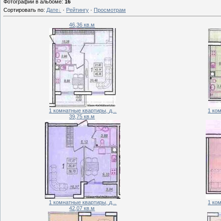
Фотографий в альбоме
:
16
Сортировать по
:
Дате
·
Рейтингу
·
Просмотрам
46,36 кв.м
1 комнатные квартиры, д...
1 ком
39,75 кв.м
1 комнатные квартиры, д...
1 ком
42,07 кв.м