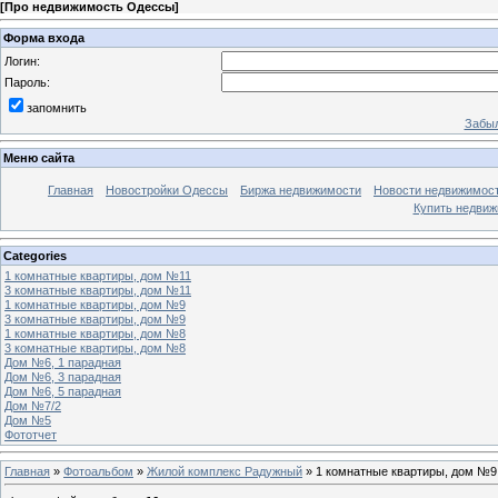
[
Про недвижимость Одессы
]
Форма входа
Логин:
Пароль:
запомнить
Забыл
Меню сайта
Главная
Новостройки Одессы
Биржа недвижимости
Новости недвижимос
Купить недви
Categories
1 комнатные квартиры, дом №11
3 комнатные квартиры, дом №11
1 комнатные квартиры, дом №9
3 комнатные квартиры, дом №9
1 комнатные квартиры, дом №8
3 комнатные квартиры, дом №8
Дом №6, 1 парадная
Дом №6, 3 парадная
Дом №6, 5 парадная
Дом №7/2
Дом №5
Фототчет
Главная
»
Фотоальбом
»
Жилой комплекс Радужный
» 1 комнатные квартиры, дом №9