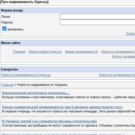
[
Про недвижимость Одессы
]
Форма входа
Логин:
Пароль:
запомнить
Забыл
Меню сайта
Главная
Новостройки Одессы
Биржа недвижимости
Новости недвижимос
Купить недви
Categories
Новости недвижимости Одессы
Новости недвижимости
Главная
»
Новости недвижимости Украины
Криворожские металлурги дождались…
Больше половины счастливчиков, получивших ключи от нового жилья, - рабочие пред
Рынок коммерческой недвижимости уже 6 месяцев демонстрирует рост
В первую очередь это касается спроса на торговые площади. Зато рынок офисной не
В Украине третий год снижаются объемы строительства
Отечественные застройщики не могут оправиться от кризиса. Объемы строительства