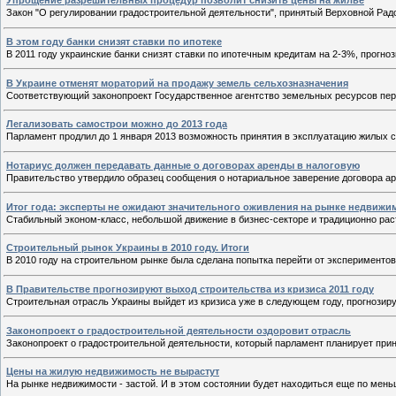
Упрощение разрешительных процедур позволит снизить цены на жилье
Закон "О регулировании градостроительной деятельности", принятый Верховной Радой
В этом году банки снизят ставки по ипотеке
В 2011 году украинские банки снизят ставки по ипотечным кредитам на 2-3%, прогно
В Украине отменят мораторий на продажу земель сельхозназначения
Соответствующий законопроект Государственное агентство земельных ресурсов пере
Легализовать самострои можно до 2013 года
Парламент продлил до 1 января 2013 возможность принятия в эксплуатацию жилых с
Нотариус должен передавать данные о договорах аренды в налоговую
Правительство утвердило образец сообщения о нотариальное заверение договора а
Итог года: эксперты не ожидают значительного оживления на рынке недвижи
Стабильный эконом-класс, небольшой движение в бизнес-секторе и традиционно раст
Строительный рынок Украины в 2010 году. Итоги
В 2010 году на строительном рынке была сделана попытка перейти от эксперимент
В Правительстве прогнозируют выход строительства из кризиса 2011 году
Строительная отрасль Украины выйдет из кризиса уже в следующем году, прогнозир
Законопроект о градостроительной деятельности оздоровит отрасль
Законопроект о градостроительной деятельности, который парламент планирует прин
Цены на жилую недвижимость не вырастут
На рынке недвижимости - застой. И в этом состоянии будет находиться еще по мень