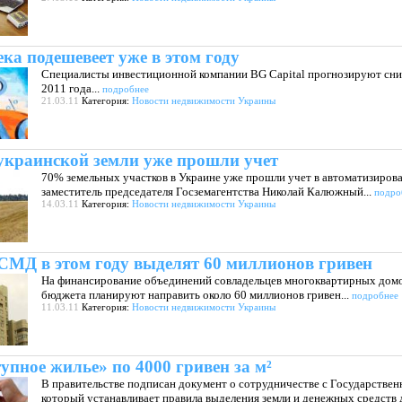
ка подешевеет уже в этом году
Специалисты инвестиционной компании BG Capital прогнозируют сни
2011 года...
подробнее
21.03.11
Категория:
Новости недвижимости Украины
украинской земли уже прошли учет
70% земельных участков в Украине уже прошли учет в автоматизирова
заместитель председателя Госземагентства Николай Калюжный...
подро
14.03.11
Категория:
Новости недвижимости Украины
МД в этом году выделят 60 миллионов гривен
На финансирование объединений совладельцев многоквартирных домов
бюджета планируют направить около 60 миллионов гривен...
подробнее
11.03.11
Категория:
Новости недвижимости Украины
упное жилье» по 4000 гривен за м²
В правительстве подписан документ о сотрудничестве с Государствен
который устанавливает правила выделения земли и денежных средств 