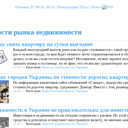
Пятница, 07.08.26, 06:53 |
Регистрация
|
Вход
|
Поиск
ости рынка недвижимости
у снять квартиру на сутки выгоднее
Каждый иногородний житель рано или поздно сталкивается с такой про
раз в чужом городе, то вам будет немного легче сориентироваться и о
делать, если вы стали гостем впервые? Несомненно, нужно заранее п
заказать номер в гостинице, но не факт, что он вполне удовлетворит х
12.05.14
Категория:
Новости недвижимости Украины
нг городов Украины по стоимости дорогих кварти
По информации аналитиков сайта объявлений «Сландо», лидерство сре
стоимости дорогих квартир, удерживает Донецк. Вместе с тем, разница 
16.06.11
Категория:
Новости недвижимости Украины
жимость в Украине не привлекательна для инвест
Инвестиции в недвижимость на сегодня сопряжены с риском. По этой 
средства в депозитах и покупают иностранную валюту, по мнению ана
25.05.11
Категория:
Новости недвижимости Украины