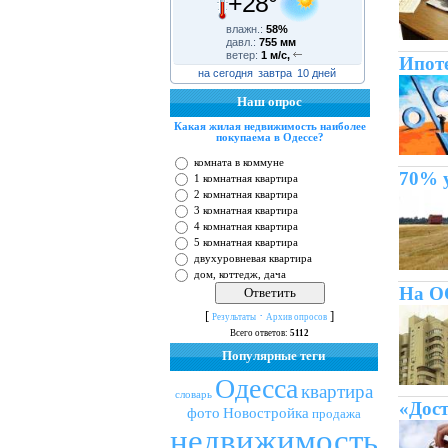
+28°
влажн.:
58%
давл.:
755 мм
ветер:
1 м/с,
Ипоте
на сегодня
завтра
10 дней
Наш опрос
Какая жилая недвижимость наиболее
покупаема в Одессе?
комната в коммуне
70% 
1 комнатная квартира
2 комнатная квартира
3 комнатная квартира
4 комнатная квартира
5 комнатная квартира
двухуровневая квартира
дом, коттедж, дача
На ОС
[
·
]
Результаты
Архив опросов
Всего ответов:
5112
Популярные теги
Одесса
квартира
словарь
«Дост
фото
Новостройка
продажа
недвижимость