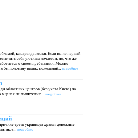
блемой, как аренда жилья. Если вы не первый
беспечить себя уютным ночлегом, но, что же
озаботиться о своем пребывании. Можно
отя бы половину ваших пожеланий...
подробнее
р
ди областных центров (без учета Киева) по
в ценах не значительна...
подробнее
иций
причине треть украинцев хранят денежные
литиков...
подробнее