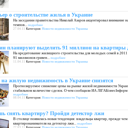
ер о строительстве жилья в Украине
На заседании правительства Николай Азаров акцентировал внимание на
темпов...
подробнее
27.04.11
Категория:
Новости недвижимости Украины
ин планируют выделить 91 миллион на квартиры 
На кредитование жилищного строительства для молодых семей в 2011
91 миллионов гривен...
подробнее
11.04.11
Категория:
Новости недвижимости Украины
на жилую недвижимость в Украине снизятся
Прогнозируемое снижение цены на рынке жилой недвижимости Украины 
стабильном количестве сделок. О чем сообщили ИА ЛІГАБізнесІнформ э
подробнее
08.04.11
Категория:
Новости недвижимости Украины
ь снять квартиру? Пройди детектор лжи
В столице появилась новая тенденция: владельцы квартир, прежде чем
квартиронанимателя на детектор лжи...
подробнее
27.03.11
Категория:
Новости недвижимости Украины