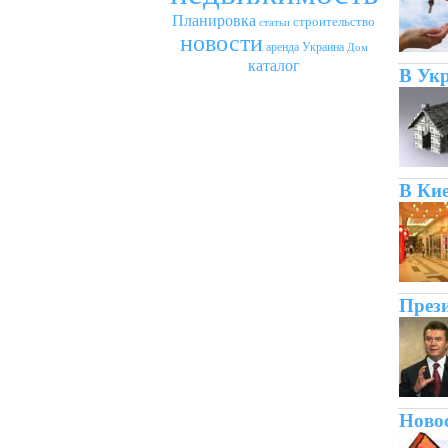
Планировка
строительство
статьи
новости
аренда
Украина
Дом
каталог
В Укр
В Кие
Прези
Новос