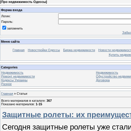
[
Про недвижимость Одессы
]
Форма входа
Логин:
Пароль:
запомнить
Забыл
Меню сайта
Главная
Новостройки Одессы
Биржа недвижимости
Новости недвижимос
Купить недви
Categories
Недвижимость
Недвижимость
Ремонт недвижимости
Обустройство недвижи
Кодексы Украины
Договора
Разное
Главная
»
Статьи
Всего материалов в каталоге
:
367
Показано материалов
:
1-15
Защитные ролеты: их преимущес
Сегодня защитные ролеты уже стал