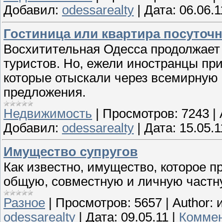
Добавил:
odessarealty
|
Дата:
06.06.1
Гостиница или квартира посуточн
Восхитительная Одесса продолжает
туристов. Но, ежели иностранцы при
которые отыскали через всемирную 
предложения.
Недвижимость
|
Просмотров:
7243
|
Добавил:
odessarealty
|
Дата:
15.05.1
Имущество супругов
Как известно, имущество, которое п
общую, совместную и личную частн
Разное
|
Просмотров:
5657
|
Author:
odessarealty
|
Дата:
09.05.11
|
Коммен