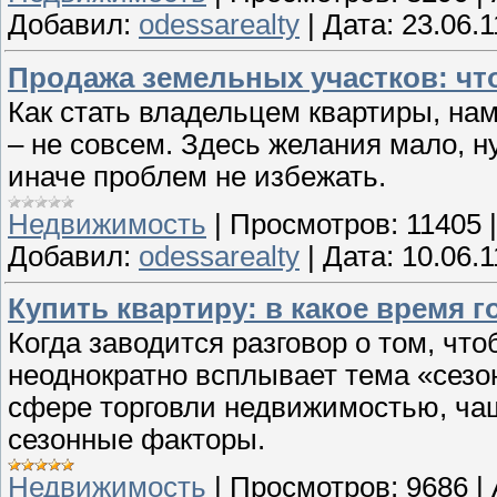
Добавил:
odessarealty
|
Дата:
23.06.1
Продажа земельных участков: чт
Как стать владельцем квартиры, нам
– не совсем. Здесь желания мало, н
иначе проблем не избежать.
Недвижимость
|
Просмотров:
11405
Добавил:
odessarealty
|
Дата:
10.06.1
Купить квартиру: в какое время г
Когда заводится разговор о том, что
неоднократно всплывает тема «сезо
сфере торговли недвижимостью, ча
сезонные факторы.
Недвижимость
|
Просмотров:
9686
|