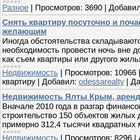
Разное
|
Просмотров:
3690
|
Добавил
Снять квартиру посуточно и поча
желающим
Иногда обстоятельства складываютс
необходимость провести ночь вне до
как съем квартиры или другого жиль
Недвижимость
|
Просмотров:
10966
квартиру
|
Добавил:
odessarealty
|
Да
Недвижимость Ялты Крым, аренда
Вначале 2010 года в разгар финанс
строительство 150 объектов жилых 
примерно 312,4 тысячи квадратных 
Недвижимость
|
Просмотров:
8296
|