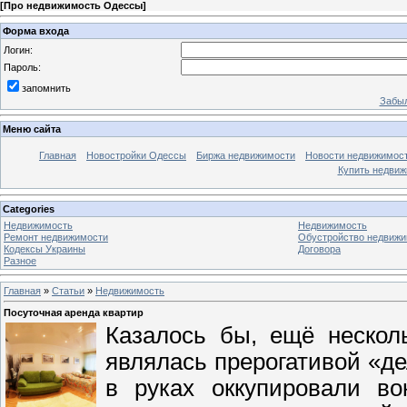
[
Про недвижимость Одессы
]
Форма входа
Логин:
Пароль:
запомнить
Забыл
Меню сайта
Главная
Новостройки Одессы
Биржа недвижимости
Новости недвижимос
Купить недви
Categories
Недвижимость
Недвижимость
Ремонт недвижимости
Обустройство недвижи
Кодексы Украины
Договора
Разное
Главная
»
Статьи
»
Недвижимость
Посуточная аренда квартир
Казалось бы, ещё нескол
являлась прерогативой «д
в руках оккупировали во