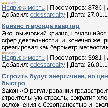
Недвижимость
|
Просмотров:
3736
|
Добавил:
odessarealty
|
Дата:
27.01.1
Кризис и аренда квартир
Экономический кризис, начавшийся в
сфер деятельности, и, конечно же,
среагировал как барометр метеоста
Недвижимость
|
Просмотров:
3981
|
Добавил:
odessarealty
|
Дата:
26.01.1
Строить будут энергичнее, но це
быстро
Закон «О регулировании градострои
строительную отрасль, сократит хл
осложнения с безопасностью и экол