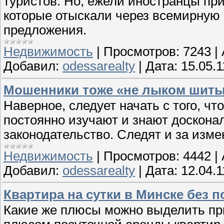
туристов. Но, ежели иностранцы при
которые отыскали через всемирную 
предложения.
Недвижимость
|
Просмотров:
7243
|
Добавил:
odessarealty
|
Дата:
15.05.1
Мошенники тоже «не лыком шит
Наверное, следует начать с того, 
постоянно изучают и знают доскон
законодательство. Следят и за изм
Недвижимость
|
Просмотров:
4442
|
Добавил:
odessarealty
|
Дата:
12.04.1
Квартира на сутки в Минске без 
Какие же плюсы можно выделить при