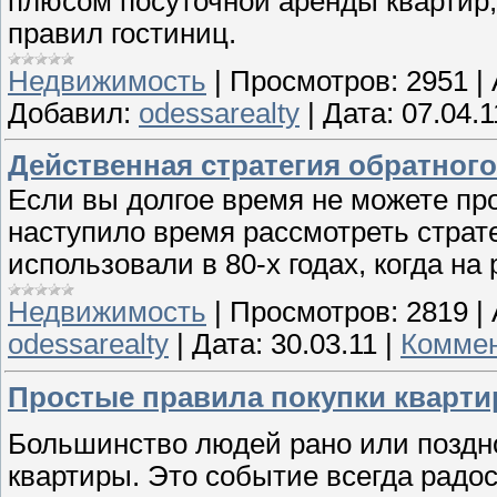
плюсом посуточной аренды квартир,
правил гостиниц.
Недвижимость
|
Просмотров:
2951
|
Добавил:
odessarealty
|
Дата:
07.04.1
Действенная стратегия обратног
Если вы долгое время не можете пр
наступило время рассмотреть страт
использовали в 80-х годах, когда н
Недвижимость
|
Просмотров:
2819
|
odessarealty
|
Дата:
30.03.11
|
Коммен
Простые правила покупки кварт
Большинство людей рано или поздно
квартиры. Это событие всегда радо