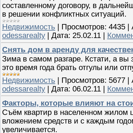
составленному договору, в дальне
в решении конфликтных ситуаций.
Недвижимость
|
Просмотров:
4435
|
odessarealty
|
Дата:
25.02.11
|
Коммен
Снять дом в аренду для качеств
Зима в самом разгаре. Кстати, а вы 
это время года брать отгулы или отп
Недвижимость
|
Просмотров:
5677
|
odessarealty
|
Дата:
06.02.11
|
Коммен
Факторы, которые влияют на сто
Съём квартир в населенном жилом 
вложением средств и с каждым годо
увеличивается.