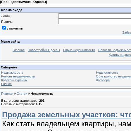
[
Про недвижимость Одессы
]
Форма входа
Логин:
Пароль:
запомнить
Забыл
Меню сайта
Главная
Новостройки Одессы
Биржа недвижимости
Новости недвижимос
Купить недви
Categories
Недвижимость
Недвижимость
Ремонт недвижимости
Обустройство недвижи
Кодексы Украины
Договора
Разное
Главная
»
Статьи
» Недвижимость
В категории материалов
:
201
Показано материалов
:
1-15
Продажа земельных участков: чт
Как стать владельцем квартиры, нам