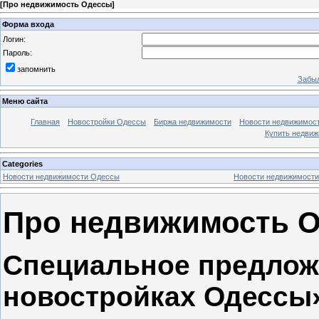
[
Про недвижимость Одессы
]
Форма входа
Логин:
Пароль:
запомнить
Забыл
Меню сайта
Главная
Новостройки Одессы
Биржа недвижимости
Новости недвижимос
Купить недви
Categories
Новости недвижимости Одессы
Новости недвижимости
Про недвижимость 
Специальное предлож
новостройках Одессы