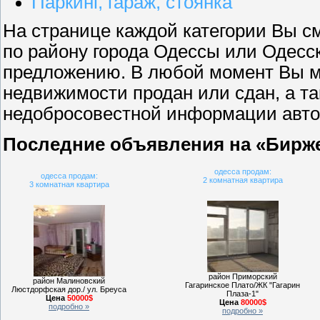
Паркинг, гараж, стоянка
На странице каждой категории Вы с
по району города Одессы или Одесс
предложению. В любой момент Вы мо
недвижимости продан или сдан, а т
недобросовестной информации авто
Последние объявления на «Бирж
одесса продам:
одесса продам:
2 комнатная квартира
3 комнатная квартира
район Приморский
район Малиновский
Гагаринское Плато/ЖК "Гагарин
Люстдорфская дор./ ул. Бреуса
Плаза-1"
Цена
50000$
Цена
80000$
подробно »
подробно »