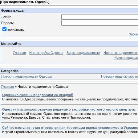
[
Про недвижимость Одессы
]
Форма входа
Логин:
Пароль:
запомнить
Забыл
Меню сайта
Главная
Новостройки Одессы
Биржа недвижимости
Новости недвижимос
Купить недви
Categories
Новости недвижимости Одессы
Новости недвижимости
Главная
»
Новости недвижимости Одессы
Одесские склоны предлагают со скидкой
С молотка. В Одессе подешевело побережье, но специалисты предполагают, что участ
Одесский исполком отменил решение о застройке частного жилого квартала
Исполнительный комитет Одесского горсовета отменил ранее принятые им решения (№
улиц Рекордная, Бреуса, Спартаковская и Пригородная.
Сейчас наступает этап отрезвления и коррекции рынка недвижимости Украин
Игроки строительного рынка оказались в тисках стагнирующих цен, растущей себес