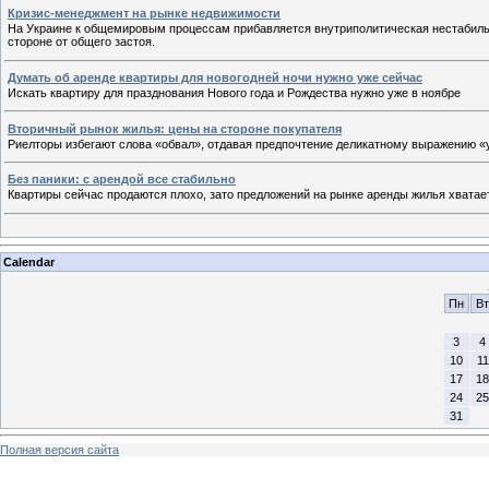
Кризис-менеджмент на рынке недвижимости
На Украине к общемировым процессам прибавляется внутриполитическая нестабильно
стороне от общего застоя.
Думать об аренде квартиры для новогодней ночи нужно уже сейчас
Искать квартиру для празднования Нового года и Рождества нужно уже в ноябре
Вторичный рынок жилья: цены на стороне покупателя
Риелторы избегают слова «обвал», отдавая предпочтение деликатному выражению «
Без паники: с арендой все стабильно
Квартиры сейчас продаются плохо, зато предложений на рынке аренды жилья хватает
Calendar
Пн
Вт
3
4
10
11
17
18
24
25
31
Полная версия сайта