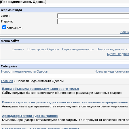
[
Про недвижимость Одессы
]
Форма входа
Логин:
Пароль:
запомнить
Забыл
Меню сайта
Главная
Новостройки Одессы
Биржа недвижимости
Новости недвижимос
Купить недви
Categories
Новости недвижимости Одессы
Новости недвижимости
Главная
»
Новости недвижимости Одессы
Банки объявили распродажу залогового жилья
Сайты ведущих банков заполонили объявления о реализации залоговых квартир
Выйти из кризиса на рынке недвижимости - поможет ипотечное кредитование
Антикризисные меры правительства могут улучшить ситуацию на рынке недвижимост
Арендаторы взяли курс на гривню
Компании-арендаторы оптимизируют свои затраты. Они требуют от собственников о