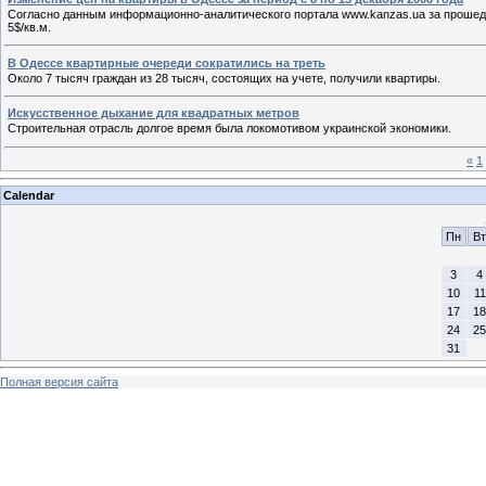
Согласно данным информационно-аналитического портала www.kanzas.ua за прошедш
5$/кв.м.
В Одессе квартирные очереди сократились на треть
Около 7 тысяч граждан из 28 тысяч, состоящих на учете, получили квартиры.
Искусственное дыхание для квадратных метров
Строительная отрасль долгое время была локомотивом украинской экономики.
«
1
Calendar
Пн
Вт
3
4
10
11
17
18
24
25
31
Полная версия сайта