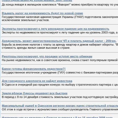
Новогодняя акция до конца января: 5000 грн/м2
До конца января в жилищном комплексе "Фаворит" можно приобрести квартиру по уни
Взымать налог на недвижимость будут по новой схеме
Государственная налоговая администрация Украины (ГНАУ) подготовила законопроек
исключением земельных участков.
Эксперты прогнозируют к лету рекордное падение цен на недвижимость
Эксперты по недвижимости прогнозируют к лету падение цен на уровень 2003 года, а 
Аредодатель, может зарегистрироваться ЧП и платить единый налог - 200грн.
Борьба за внесение налогов с платы за аренду квартир и домов набирает обороты. "
стоимость аренды жилья самая высокая в стране.
Риелторы прогнозируют, что продажи уступят место обменам
На рынке недвижимости, как в советские времена, снова станет популярным прямой
Банки готовы финансировать недострои?!
Государственное ипотечное учреждение (ГИУ) совместно с банками-партнерами раз
Для городского аэропорта не найдут инвестора
В Одессе в очередной раз продлен конкурс по выбору стратегического партнера с ц
Земля вблизи Одессы дешевеет все быстрее
В период с 8 по 14 декабря стоимость земельных участков под коттеджную застройку 
Максимальный ущерб в Одесском регионе кризис нанес строительной отрасл
Об этом в ходе встречи с журналистами сообщил руководитель Главного управлени
Изменение цен на квартиры в Одессе за период с 8 по 15 декабря 2008 года